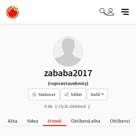
zababa2017
(ropicestavebniny)
Sledovat
Sdílet
Další
8 alb
19,2k zhlédnutí
Alba
Videa
O mně
Oblíbená alba
Oblíbenci