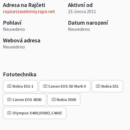
Adresa na Rajčeti
Aktivní od
ropicestavebniny.rajce.net
23. února 2011
Pohlaví
Datum narození
Neuvedeno
Neuvedeno
Webová adresa
Neuvedeno
Fototechnika
Nokia E52-1
Canon EOS 5D Mark II
Nokia E51
Canon EOS 450D
Nokia 5500
Olympus X400,D580Z,C460Z